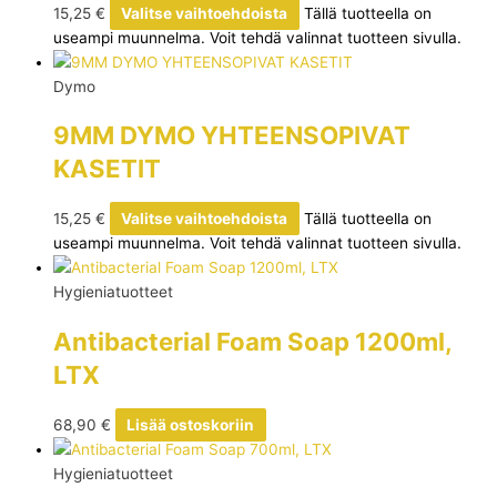
15,25
€
Valitse vaihtoehdoista
Tällä tuotteella on
useampi muunnelma. Voit tehdä valinnat tuotteen sivulla.
Dymo
9MM DYMO YHTEENSOPIVAT
KASETIT
15,25
€
Valitse vaihtoehdoista
Tällä tuotteella on
useampi muunnelma. Voit tehdä valinnat tuotteen sivulla.
Hygieniatuotteet
Antibacterial Foam Soap 1200ml,
LTX
68,90
€
Lisää ostoskoriin
Hygieniatuotteet