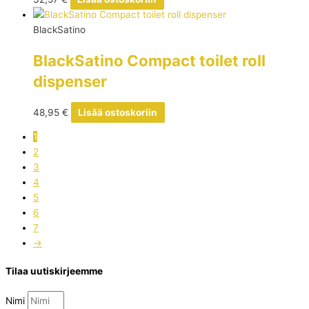
BlackSatino
BlackSatino Compact toilet roll
dispenser
48,95
€
Lisää ostoskoriin
1
2
3
4
5
6
7
→
Tilaa uutiskirjeemme
Nimi