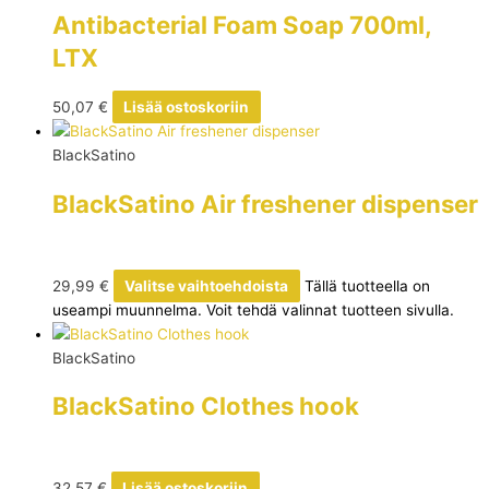
Antibacterial Foam Soap 700ml,
LTX
50,07
€
Lisää ostoskoriin
BlackSatino
BlackSatino Air freshener dispenser
29,99
€
Valitse vaihtoehdoista
Tällä tuotteella on
useampi muunnelma. Voit tehdä valinnat tuotteen sivulla.
BlackSatino
BlackSatino Clothes hook
32,57
€
Lisää ostoskoriin