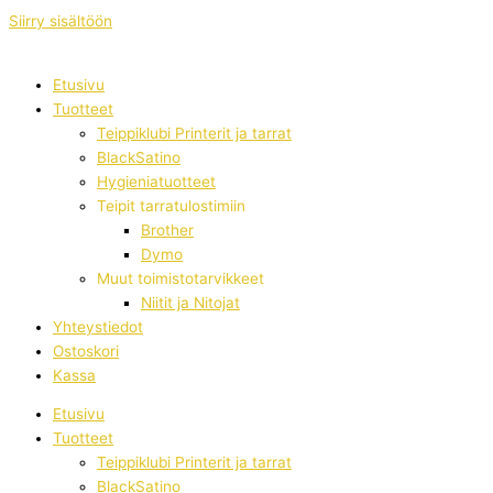
Siirry sisältöön
Etusivu
Tuotteet
Teippiklubi Printerit ja tarrat
BlackSatino
Hygieniatuotteet
Teipit tarratulostimiin
Brother
Dymo
Muut toimistotarvikkeet
Niitit ja Nitojat
Yhteystiedot
Ostoskori
Kassa
Etusivu
Tuotteet
Teippiklubi Printerit ja tarrat
BlackSatino