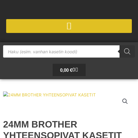
Siirry
sisältöön
Products
search
Cart
0
0,00
€
24MM BROTHER
YHTEENSOPIVAT KASETIT