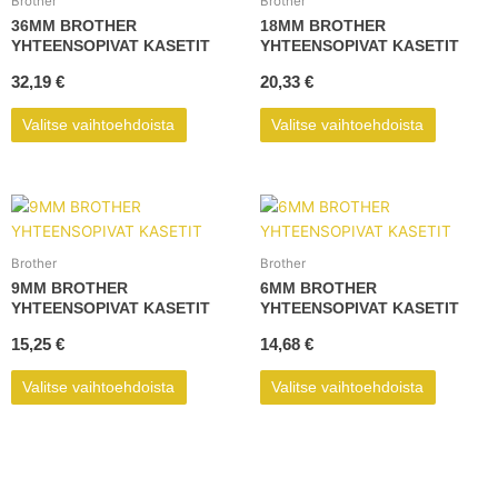
Brother
Brother
useampi
useampi
36MM BROTHER
18MM BROTHER
muunnelma.
muunnel
YHTEENSOPIVAT KASETIT
YHTEENSOPIVAT KASETIT
Voit
Voit
32,19
€
20,33
€
tehdä
tehdä
valinnat
valinnat
Valitse vaihtoehdoista
Valitse vaihtoehdoista
tuotteen
tuotteen
sivulla.
sivulla.
Tällä
Tällä
tuotteella
tuotteell
on
on
Brother
Brother
useampi
useampi
9MM BROTHER
6MM BROTHER
muunnelma.
muunnel
YHTEENSOPIVAT KASETIT
YHTEENSOPIVAT KASETIT
Voit
Voit
15,25
€
14,68
€
tehdä
tehdä
valinnat
valinnat
Valitse vaihtoehdoista
Valitse vaihtoehdoista
tuotteen
tuotteen
sivulla.
sivulla.