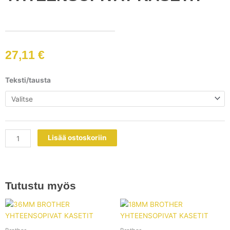
27,11
€
24MM
Teksti/tausta
BROTHER
YHTEENSOPIVAT
KASETIT
määrä
Lisää ostoskoriin
Tutustu myös
Tällä
Tällä
tuotteella
tuotteell
on
on