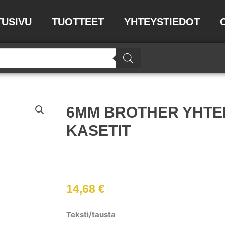
TUSIVU
TUOTTEET
YHTEYSTIEDOT
6MM BROTHER YHTE
KASETIT
14,68
€
6MM
Teksti/tausta
BROTHER