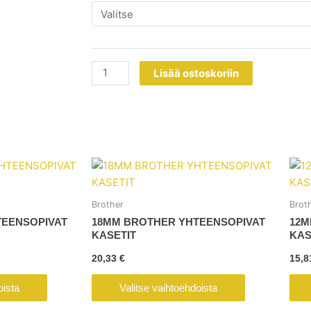
YHTEENSOPIVAT
KASETIT
määrä
Lisää ostoskoriin
Tällä
Tällä
tuotteella
tuotteella
on
on
Brother
Brot
useampi
useampi
TEENSOPIVAT
18MM BROTHER YHTEENSOPIVAT
12M
muunnelma.
muunnelma.
KASETIT
KAS
Voit
Voit
20,33
€
15,
tehdä
tehdä
valinnat
valinnat
oista
Valitse vaihtoehdoista
tuotteen
tuotteen