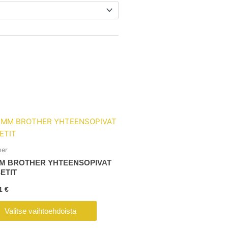
Tällä
tuotteella
on
her
useampi
M BROTHER YHTEENSOPIVAT
muunnelma.
ETIT
Voit
81
€
tehdä
valinnat
Valitse vaihtoehdoista
tuotteen