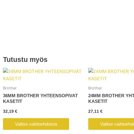
Tutustu myös
Tällä
tuotteella
on
Brother
Brother
useampi
36MM BROTHER YHTEENSOPIVAT
24MM BROTHER YH
muunnelma.
KASETIT
KASETIT
Voit
32,19
€
27,11
€
tehdä
valinnat
Valitse vaihtoehdoista
Valitse vaihtoehd
tuotteen