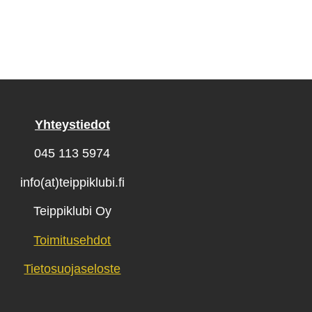
sivulla.
Yhteystiedot
045 113 5974
info(at)teippiklubi.fi
Teippiklubi Oy
Toimitusehdot
Tietosuojaseloste