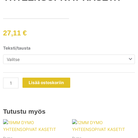
27,11
€
24MM
Teksti/tausta
DYMO
YHTEENSOPIVAT
KASETIT
määrä
Lisää ostoskoriin
Tutustu myös
Tällä
Tällä
tuotteella
tuotteell
on
on