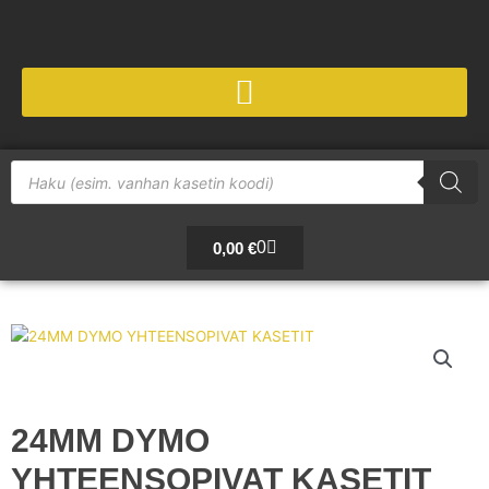
Siirry
sisältöön
Products
search
Cart
0
0,00
€
24MM DYMO
YHTEENSOPIVAT KASETIT