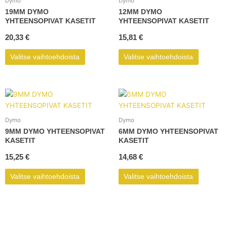
Dymo
Dymo
useampi
useampi
19MM DYMO
12MM DYMO
muunnelma.
muunnel
YHTEENSOPIVAT KASETIT
YHTEENSOPIVAT KASETIT
Voit
Voit
20,33
€
15,81
€
tehdä
tehdä
valinnat
valinnat
Valitse vaihtoehdoista
Valitse vaihtoehdoista
tuotteen
tuotteen
sivulla.
sivulla.
Tällä
Tällä
tuotteella
tuotteell
on
on
Dymo
Dymo
useampi
useampi
9MM DYMO YHTEENSOPIVAT
6MM DYMO YHTEENSOPIVAT
muunnelma.
muunnel
KASETIT
KASETIT
Voit
Voit
15,25
€
14,68
€
tehdä
tehdä
valinnat
valinnat
Valitse vaihtoehdoista
Valitse vaihtoehdoista
tuotteen
tuotteen
sivulla.
sivulla.