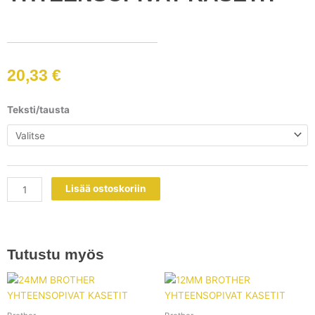
20,33
€
18MM
Teksti/tausta
BROTHER
YHTEENSOPIVAT
KASETIT
määrä
Lisää ostoskoriin
Tutustu myös
Tällä
Tällä
tuotteella
tuotteell
on
on