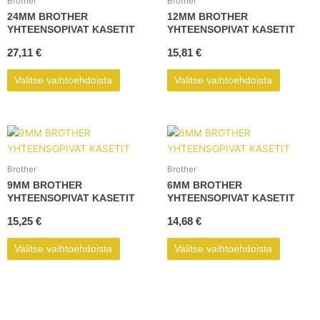
Brother
Brother
useampi
useampi
24MM BROTHER
12MM BROTHER
muunnelma.
muunnel
YHTEENSOPIVAT KASETIT
YHTEENSOPIVAT KASETIT
Voit
Voit
27,11
€
15,81
€
tehdä
tehdä
valinnat
valinnat
Valitse vaihtoehdoista
Valitse vaihtoehdoista
tuotteen
tuotteen
sivulla.
sivulla.
Tällä
Tällä
tuotteella
tuotteell
on
on
Brother
Brother
useampi
useampi
9MM BROTHER
6MM BROTHER
muunnelma.
muunnel
YHTEENSOPIVAT KASETIT
YHTEENSOPIVAT KASETIT
Voit
Voit
15,25
€
14,68
€
tehdä
tehdä
valinnat
valinnat
Valitse vaihtoehdoista
Valitse vaihtoehdoista
tuotteen
tuotteen
sivulla.
sivulla.