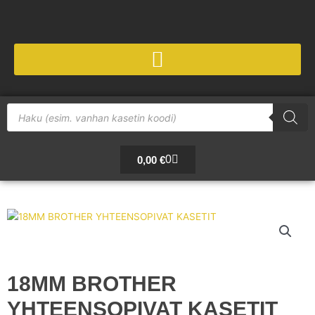
Siirry
sisältöön
Products
search
Cart
0
0,00
€
18MM BROTHER
YHTEENSOPIVAT KASETIT