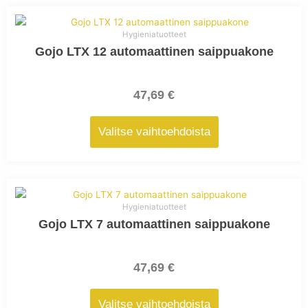
Tällä
tuotteella
Hygieniatuotteet
on
Gojo LTX 12 automaattinen saippuakone
useampi
muunnelma.
Voit
47,69
€
tehdä
valinnat
Valitse vaihtoehdoista
tuotteen
sivulla.
Tällä
tuotteella
Hygieniatuotteet
on
Gojo LTX 7 automaattinen saippuakone
useampi
muunnelma.
Voit
47,69
€
tehdä
valinnat
Valitse vaihtoehdoista
tuotteen