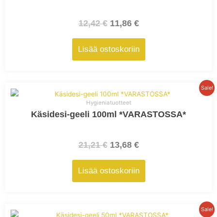
12,42
€
11,86
€
Lisää ostoskoriin
Alkuperäinen
Nykyinen
Sale!
hinta
hinta
Hygieniatuotteet
oli:
on:
Käsidesi-geeli 100ml *VARASTOSSA*
21,21 €.
13,68 €.
21,21
€
13,68
€
Lisää ostoskoriin
Alkuperäinen
Nykyinen
Sale!