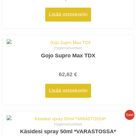
Lisää ostoskoriin
Hygieniatuotteet
Gojo Supro Max TDX
62,62
€
Lisää ostoskoriin
Alkuperäinen
Nykyinen
Sale!
hinta
hinta
Hygieniatuotteet
oli:
on:
Käsidesi spray 50ml *VARASTOSSA*
12,42 €.
11,86 €.