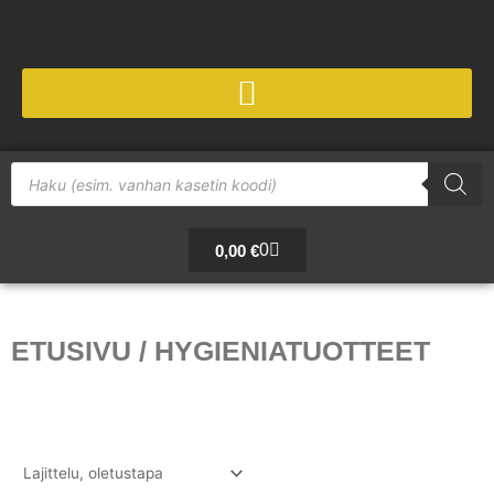
Siirry
sisältöön
Products
search
Cart
0
0,00
€
ETUSIVU
/ HYGIENIATUOTTEET