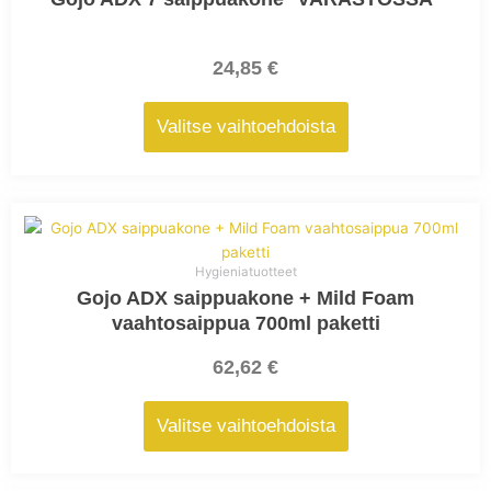
useampi
muunnelma.
Voit
24,85
€
tehdä
valinnat
Valitse vaihtoehdoista
tuotteen
sivulla.
Tällä
tuotteella
on
Hygieniatuotteet
useampi
Gojo ADX saippuakone + Mild Foam
muunnelma.
vaahtosaippua 700ml paketti
Voit
tehdä
62,62
€
valinnat
tuotteen
Valitse vaihtoehdoista
sivulla.