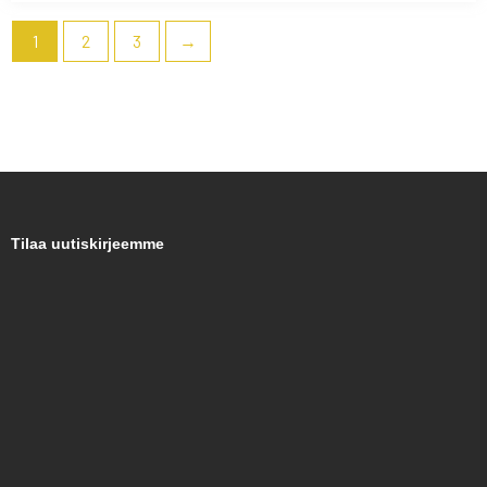
1
2
3
→
Tilaa uutiskirjeemme