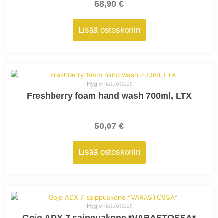
68,90
€
Lisää ostoskoriin
Hygieniatuotteet
Freshberry foam hand wash 700ml, LTX
50,07
€
Lisää ostoskoriin
Tällä
tuotteella
Hygieniatuotteet
on
Gojo ADX 7 saippuakone *VARASTOSSA*