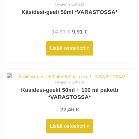
hinta
hinta
Hygieniatuotteet
oli:
on:
Käsidesi-geeli 50ml *VARASTOSSA*
14,93 €.
9,91 €.
14,93
€
9,91
€
Lisää ostoskoriin
Hygieniatuotteet
Käsidesi-geelit 50ml + 100 ml paketti
*VARASTOSSA*
22,46
€
Lisää ostoskoriin