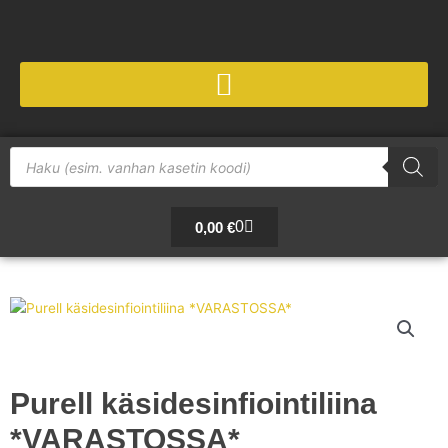
Siirry
sisältöön
Products
search
Cart
0
0,00
€
Purell käsidesinfiointiliina
*VARASTOSSA*