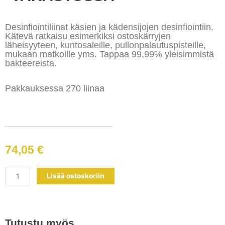
Desinfiointiliinat käsien ja kädensijojen desinfiointiin.
Kätevä ratkaisu esimerkiksi ostoskärryjen
läheisyyteen, kuntosaleille, pullonpalautuspisteille,
mukaan matkoille yms. Tappaa 99,99% yleisimmistä
bakteereista.
Pakkauksessa 270 liinaa
74,05
€
Purell
Lisää ostoskoriin
käsidesinfiointiliina
*VARASTOSSA*
määrä
Tutustu myös