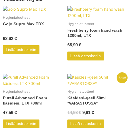
Hygieniatuotteet
Gojo Supro Max TDX
Hygieniatuotteet
Freshberry foam hand wash
1200ml, LTX
62,62
€
68,90
€
Lisää ostoskoriin
Lisää ostoskoriin
Alkuperäinen
Nykyinen
Sale!
hinta
hinta
oli:
on:
Hygieniatuotteet
Hygieniatuotteet
14,93 €.
9,91 €.
Purell Advanced Foam
Käsidesi-geeli 50ml
käsidesi, LTX 700ml
*VARASTOSSA*
47,56
€
14,93
€
9,91
€
Lisää ostoskoriin
Lisää ostoskoriin