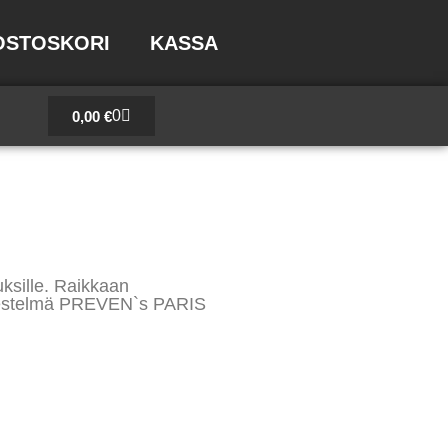
OSTOSKORI
KASSA
Cart
0
0,00
€
ksille. Raikkaan
rjestelmä PREVEN`s PARIS