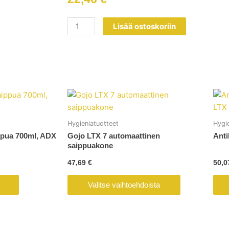
Preven
Lisää ostoskoriin
Paris
Grenade
määrä
Tällä
tuotteella
on
Hygieniatuotteet
Hygi
useampi
ppua 700ml, ADX
Gojo LTX 7 automaattinen
Anti
muunnelma.
saippuakone
Voit
47,69
€
50,
tehdä
valinnat
Valitse vaihtoehdoista
tuotteen
sivulla.