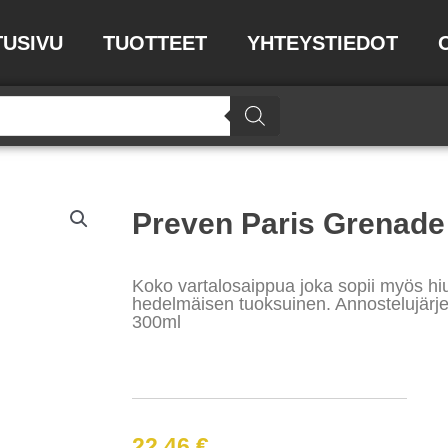
TUSIVU
TUOTTEET
YHTEYSTIEDOT
Preven Paris Grenade
Koko vartalosaippua joka sopii myös hiu
hedelmäisen tuoksuinen. Annostelujä
300ml
22,46
€