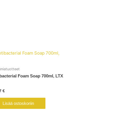
eniatuotteet
bacterial Foam Soap 700ml, LTX
07
€
Lisää ostoskoriin