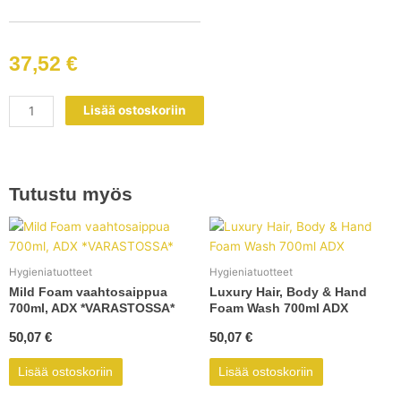
37,52
€
Käsihuuhde
Lisää ostoskoriin
suihke
500ml
määrä
Tutustu myös
Hygieniatuotteet
Hygieniatuotteet
Mild Foam vaahtosaippua
Luxury Hair, Body & Hand
700ml, ADX *VARASTOSSA*
Foam Wash 700ml ADX
50,07
€
50,07
€
Lisää ostoskoriin
Lisää ostoskoriin