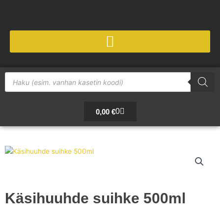
Siirry
sisältöön
Products
search
Cart
0
0,00
€
Käsihuuhde suihke 500ml