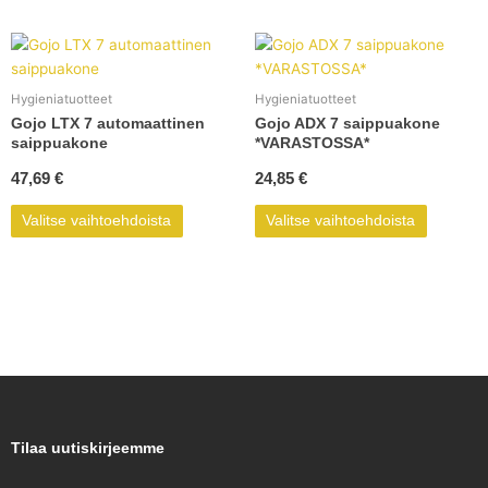
Tällä
Tällä
tuotteella
tuotteell
on
on
Hygieniatuotteet
Hygieniatuotteet
useampi
useampi
Gojo LTX 7 automaattinen
Gojo ADX 7 saippuakone
muunnelma.
muunnel
saippuakone
*VARASTOSSA*
Voit
Voit
47,69
€
24,85
€
tehdä
tehdä
valinnat
valinnat
Valitse vaihtoehdoista
Valitse vaihtoehdoista
tuotteen
tuotteen
sivulla.
sivulla.
Tilaa uutiskirjeemme