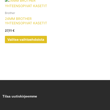
Tällä
tuotteella
on
Brother
useampi
24MM BROTHER
muunnelma.
YHTEENSOPIVAT KASETIT
Voit
27,11
€
tehdä
valinnat
Valitse vaihtoehdoista
tuotteen
sivulla.
Tilaa uutiskirjeemme