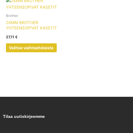
Tällä
tuotteella
on
Brother
useampi
24MM BROTHER
muunnelma.
YHTEENSOPIVAT KASETIT
Voit
27,11
€
tehdä
valinnat
Valitse vaihtoehdoista
tuotteen
sivulla.
Tilaa uutiskirjeemme