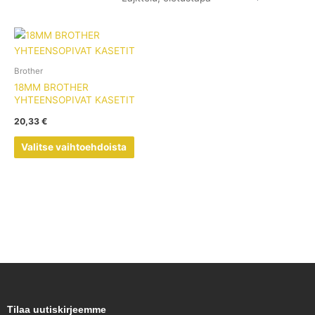
Tällä
tuotteella
on
Brother
useampi
18MM BROTHER
muunnelma.
YHTEENSOPIVAT KASETIT
Voit
20,33
€
tehdä
valinnat
Valitse vaihtoehdoista
tuotteen
sivulla.
Tilaa uutiskirjeemme