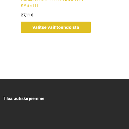
muunnelma.
KASETIT
Voit
27,11
€
tehdä
valinnat
Valitse vaihtoehdoista
tuotteen
sivulla.
Tilaa uutiskirjeemme