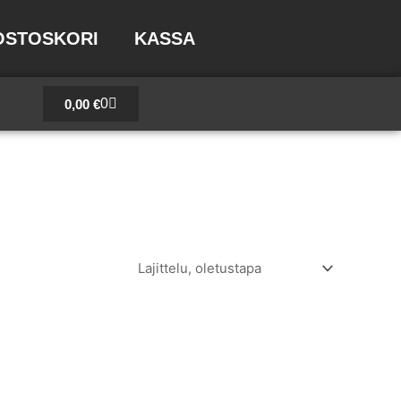
OSTOSKORI
KASSA
Cart
0
0,00
€