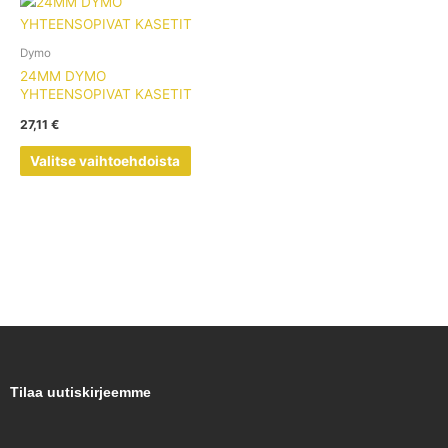
Tällä
tuotteella
on
Dymo
useampi
24MM DYMO
muunnelma.
YHTEENSOPIVAT KASETIT
Voit
27,11
€
tehdä
valinnat
Valitse vaihtoehdoista
tuotteen
sivulla.
Tilaa uutiskirjeemme