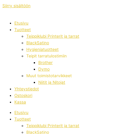
Siirry sisältöön
Etusivu
Tuotteet
Teippiklubi Printerit ja tarrat
BlackSatino
Hygieniatuotteet
Teipit tarratulostimiin
Brother
Dymo
Muut toimistotarvikkeet
Niitit ja Nitojat
Yhteystiedot
Ostoskori
Kassa
Etusivu
Tuotteet
Teippiklubi Printerit ja tarrat
BlackSatino