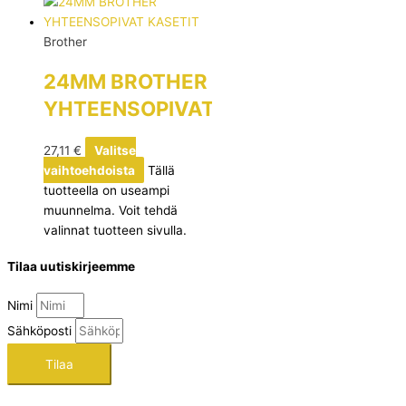
Brother
24MM BROTHER
YHTEENSOPIVAT
KASETIT
27,11
€
Valitse
vaihtoehdoista
Tällä
tuotteella on useampi
muunnelma. Voit tehdä
valinnat tuotteen sivulla.
Tilaa uutiskirjeemme
Nimi
Sähköposti
Tilaa