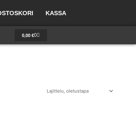
OSTOSKORI
KASSA
Cart
0
0,00
€