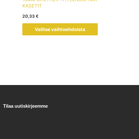
muunnelma.
KASETIT
Voit
20,33
€
tehdä
valinnat
Valitse vaihtoehdoista
tuotteen
sivulla.
Tilaa uutiskirjeemme