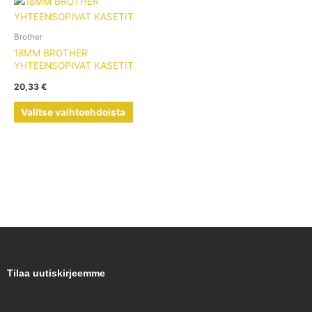
Tällä
tuotteella
on
Brother
useampi
18MM BROTHER
muunnelma.
YHTEENSOPIVAT KASETIT
Voit
20,33
€
tehdä
valinnat
Valitse vaihtoehdoista
tuotteen
sivulla.
Tilaa uutiskirjeemme