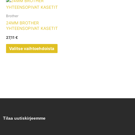
Tällä
tuotteella
on
Brother
useampi
24MM BROTHER
muunnelma.
YHTEENSOPIVAT KASETIT
Voit
27,11
€
tehdä
valinnat
Valitse vaihtoehdoista
tuotteen
sivulla.
Tilaa uutiskirjeemme