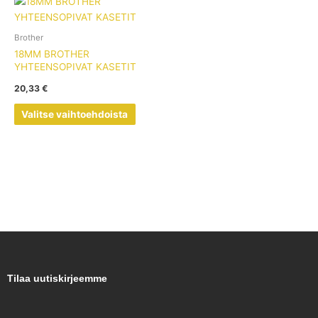
Tällä
tuotteella
on
Brother
useampi
18MM BROTHER
muunnelma.
YHTEENSOPIVAT KASETIT
Voit
20,33
€
tehdä
valinnat
Valitse vaihtoehdoista
tuotteen
sivulla.
Tilaa uutiskirjeemme