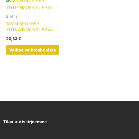
Tällä
tuotteella
on
Brother
useampi
18MM BROTHER
muunnelma.
YHTEENSOPIVAT KASETIT
Voit
20,33
€
tehdä
valinnat
Valitse vaihtoehdoista
tuotteen
sivulla.
Tilaa uutiskirjeemme