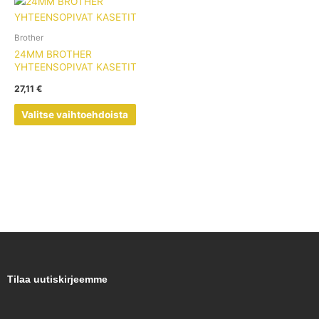
Tällä
tuotteella
on
Brother
useampi
24MM BROTHER
muunnelma.
YHTEENSOPIVAT KASETIT
Voit
27,11
€
tehdä
valinnat
Valitse vaihtoehdoista
tuotteen
sivulla.
Tilaa uutiskirjeemme