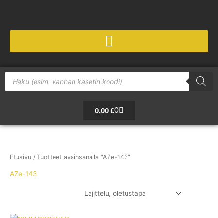
Siirry
sisältöön
Products
search
Cart
0
0,00
€
Etusivu
/ Tuotteet avainsanalla “AZe-143”
AZe-143