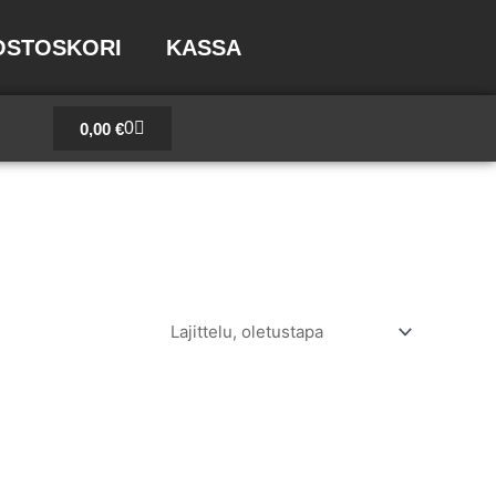
OSTOSKORI
KASSA
Cart
0
0,00
€