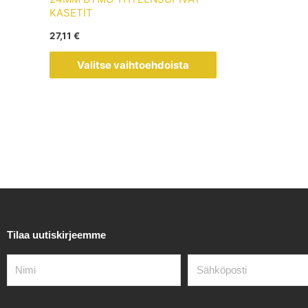
muunnelma.
KASETIT
Voit
27,11
€
tehdä
valinnat
Valitse vaihtoehdoista
tuotteen
sivulla.
Tilaa uutiskirjeemme
Nimi
Sähköposti