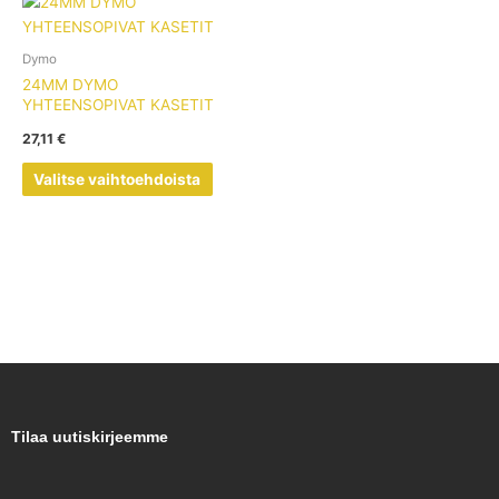
Tällä
tuotteella
on
Dymo
useampi
24MM DYMO
muunnelma.
YHTEENSOPIVAT KASETIT
Voit
27,11
€
tehdä
valinnat
Valitse vaihtoehdoista
tuotteen
sivulla.
Tilaa uutiskirjeemme