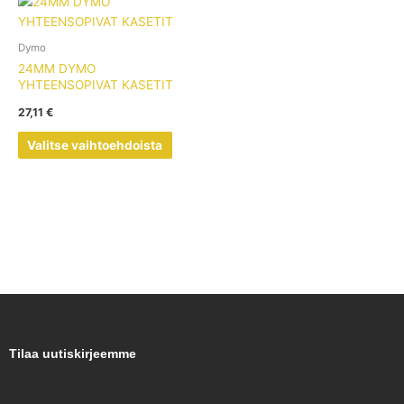
Tällä
tuotteella
on
Dymo
useampi
24MM DYMO
muunnelma.
YHTEENSOPIVAT KASETIT
Voit
27,11
€
tehdä
valinnat
Valitse vaihtoehdoista
tuotteen
sivulla.
Tilaa uutiskirjeemme