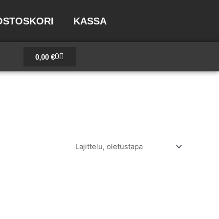
OSTOSKORI
KASSA
Cart
0
0,00
€