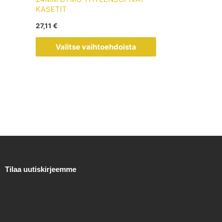
muunnelma.
KASETIT
Voit
27,11
€
tehdä
valinnat
Valitse vaihtoehdoista
tuotteen
sivulla.
Tilaa uutiskirjeemme