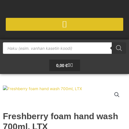
Siirry
sisältöön
Products
search
Cart
0
0,00
€
Freshberry foam hand wash
700ml, LTX