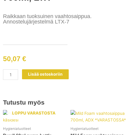
Raikkaan tuoksuinen vaahtosaippua.
Annostelujärjestelmä LTX-7
50,07
€
Freshberry
Lisää ostoskoriin
foam
hand
wash
700ml,
Tutustu myös
LTX
määrä
LOPPU VARASTOSTA
Hygieniatuotteet
Hygieniatuotteet