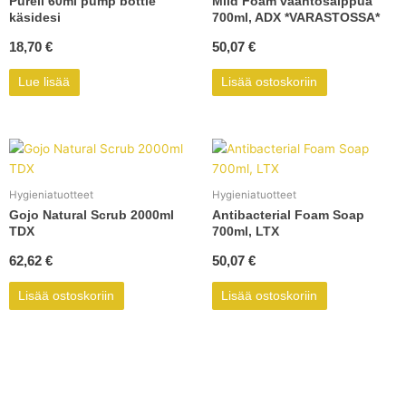
Purell 60ml pump bottle
Mild Foam vaahtosaippua
käsidesi
700ml, ADX *VARASTOSSA*
18,70
€
50,07
€
Lue lisää
Lisää ostoskoriin
Hygieniatuotteet
Hygieniatuotteet
Gojo Natural Scrub 2000ml
Antibacterial Foam Soap
TDX
700ml, LTX
62,62
€
50,07
€
Lisää ostoskoriin
Lisää ostoskoriin