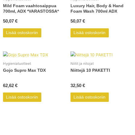
Mild Foam vaahtosaippua
Luxury Hair, Body & Hand
700ml, ADX *VARASTOSSA*
Foam Wash 700ml ADX
50,07
€
50,07
€
Lisää ostoskoriin
Lisää ostoskoriin
Hygieniatuotteet
Niitit ja nitojat
Gojo Supro Max TDX
Niittejä 10 PAKETTI
62,62
€
32,50
€
Lisää ostoskoriin
Lisää ostoskoriin