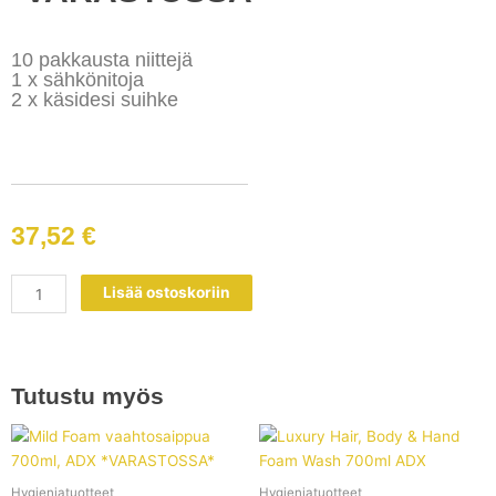
10 pakkausta niittejä
1 x sähkönitoja
2 x käsidesi suihke
37,52
€
Kotitoimisto
Lisää ostoskoriin
paketti
*VARASTOSSA*
määrä
Tutustu myös
Hygieniatuotteet
Hygieniatuotteet