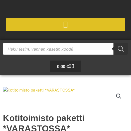
Siirry
sisältöön
Products
search
Cart
0
0,00
€
Kotitoimisto paketti
*VARASTOSSA*