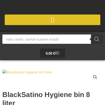
Siirry
sisältöön
Products
search
Cart
0
0,00
€
BlackSatino Hygiene bin 8
liter