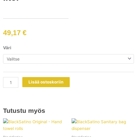
49,17
€
BlackSatino
Väri
Hygiene
bin
8
liter
määrä
Lisää ostoskoriin
Tutustu myös
Tällä
tuotteell
on