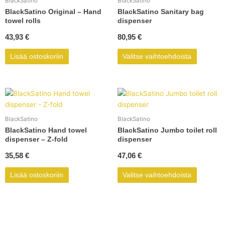
BlackSatino
BlackSatino
useampi
BlackSatino Original – Hand
BlackSatino Sanitary bag
muunnel
towel rolls
dispenser
Voit
43,93
€
80,95
€
tehdä
valinnat
Lisää ostoskoriin
Valitse vaihtoehdoista
tuotteen
sivulla.
Tällä
tuotteell
on
BlackSatino
BlackSatino
useampi
BlackSatino Hand towel
BlackSatino Jumbo toilet roll
muunnel
dispenser – Z-fold
dispenser
Voit
35,58
€
47,06
€
tehdä
valinnat
Lisää ostoskoriin
Valitse vaihtoehdoista
tuotteen
sivulla.