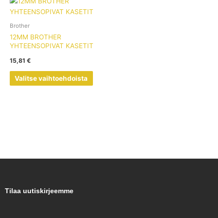
Tällä
tuotteella
on
Brother
useampi
12MM BROTHER
muunnelma.
YHTEENSOPIVAT KASETIT
Voit
15,81
€
tehdä
valinnat
Valitse vaihtoehdoista
tuotteen
sivulla.
Tilaa uutiskirjeemme