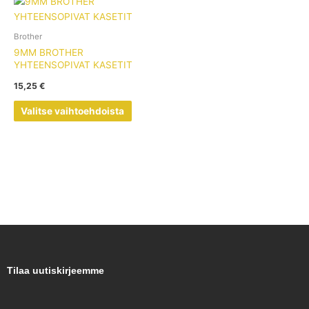
Tällä
tuotteella
on
Brother
useampi
9MM BROTHER
muunnelma.
YHTEENSOPIVAT KASETIT
Voit
15,25
€
tehdä
valinnat
Valitse vaihtoehdoista
tuotteen
sivulla.
Tilaa uutiskirjeemme