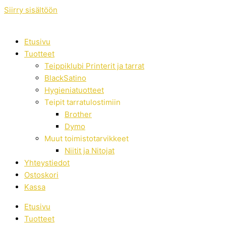
Siirry sisältöön
Etusivu
Tuotteet
Teippiklubi Printerit ja tarrat
BlackSatino
Hygieniatuotteet
Teipit tarratulostimiin
Brother
Dymo
Muut toimistotarvikkeet
Niitit ja Nitojat
Yhteystiedot
Ostoskori
Kassa
Etusivu
Tuotteet