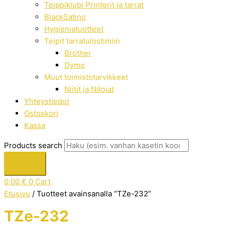
Teippiklubi Printerit ja tarrat
BlackSatino
Hygieniatuotteet
Teipit tarratulostimiin
Brother
Dymo
Muut toimistotarvikkeet
Niitit ja Nitojat
Yhteystiedot
Ostoskori
Kassa
Products search
0,00
€
0
Cart
Etusivu
/ Tuotteet avainsanalla “TZe-232”
TZe-232