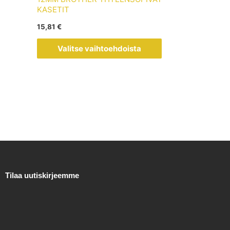
muunnelma.
KASETIT
Voit
15,81
€
tehdä
valinnat
Valitse vaihtoehdoista
tuotteen
sivulla.
Tilaa uutiskirjeemme