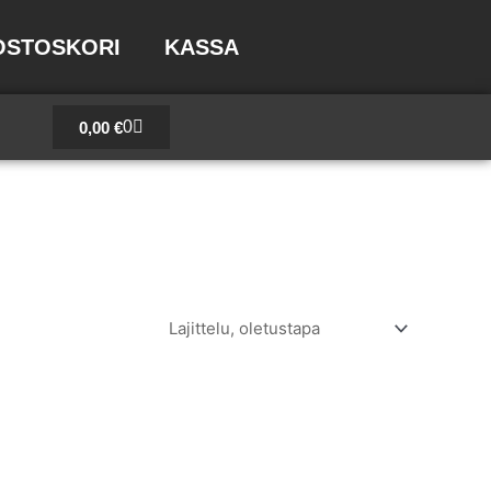
OSTOSKORI
KASSA
Cart
0
0,00
€