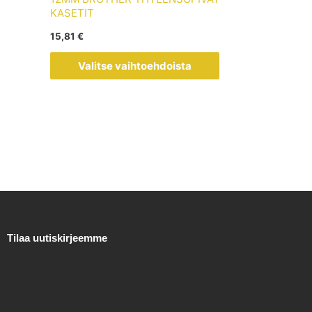
muunnelma.
KASETIT
Voit
15,81
€
tehdä
valinnat
Valitse vaihtoehdoista
tuotteen
sivulla.
Tilaa uutiskirjeemme