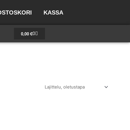
OSTOSKORI
KASSA
Cart
0
0,00
€