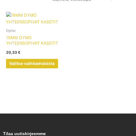
Tällä
tuotteella
on
Dymo
useampi
19MM DYMO
muunnelma.
YHTEENSOPIVAT KASETIT
Voit
20,33
€
tehdä
valinnat
Valitse vaihtoehdoista
tuotteen
sivulla.
Tilaa uutiskirjeemme