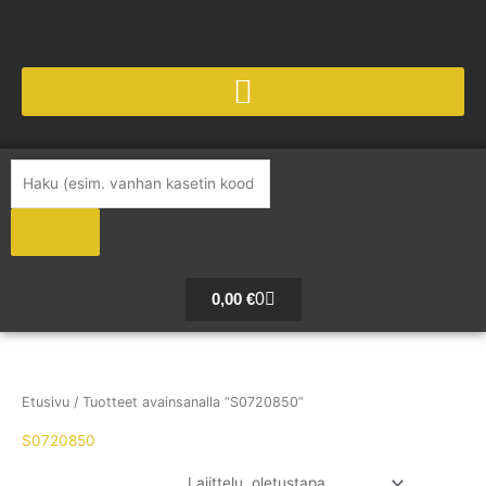
Siirry
sisältöön
Products
search
Cart
0
0,00
€
Etusivu
/ Tuotteet avainsanalla “S0720850”
S0720850