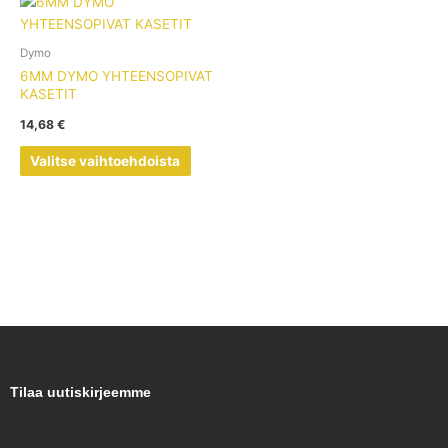
Tällä
tuotteella
on
Dymo
useampi
6MM DYMO YHTEENSOPIVAT
muunnelma.
KASETIT
Voit
14,68
€
tehdä
valinnat
Valitse vaihtoehdoista
tuotteen
sivulla.
Tilaa uutiskirjeemme