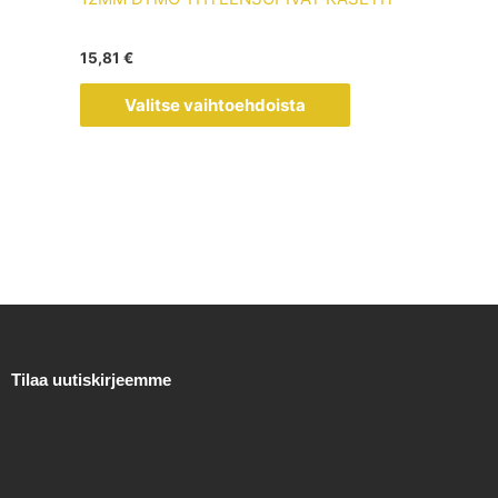
muunnelma.
Voit
15,81
€
tehdä
valinnat
Valitse vaihtoehdoista
tuotteen
sivulla.
Tilaa uutiskirjeemme