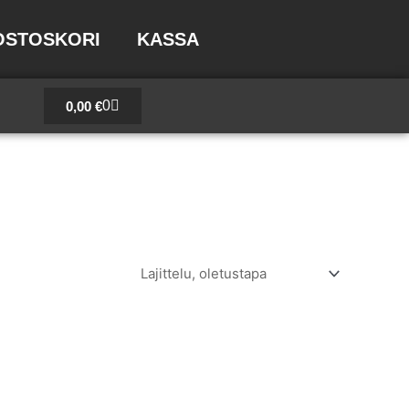
OSTOSKORI
KASSA
Cart
0
0,00
€