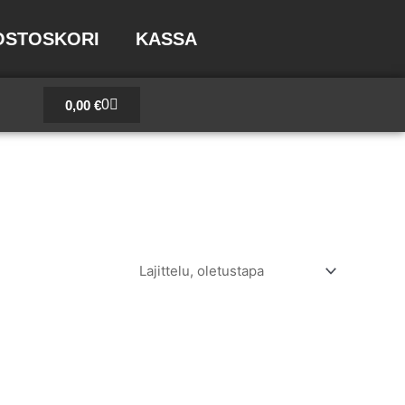
OSTOSKORI
KASSA
Cart
0
0,00
€