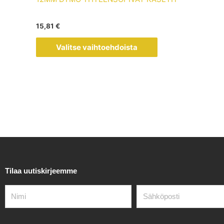
muunnelma.
Voit
15,81
€
tehdä
valinnat
Valitse vaihtoehdoista
tuotteen
sivulla.
Tilaa uutiskirjeemme
Nimi
Sähköposti