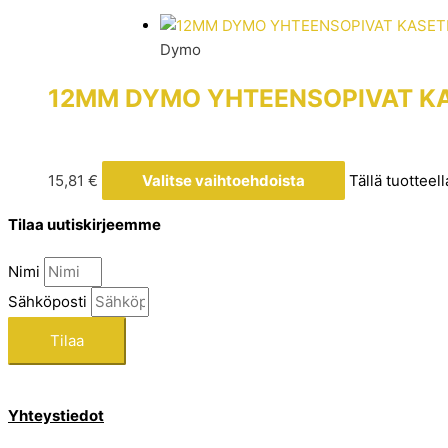
Dymo
12MM DYMO YHTEENSOPIVAT KA
15,81
€
Valitse vaihtoehdoista
Tällä tuotteel
Tilaa uutiskirjeemme
Nimi
Sähköposti
Tilaa
Yhteystiedot