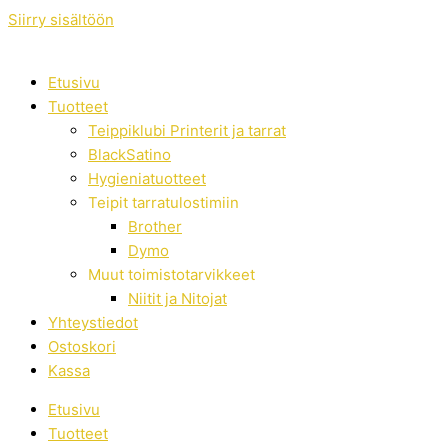
Siirry sisältöön
Etusivu
Tuotteet
Teippiklubi Printerit ja tarrat
BlackSatino
Hygieniatuotteet
Teipit tarratulostimiin
Brother
Dymo
Muut toimistotarvikkeet
Niitit ja Nitojat
Yhteystiedot
Ostoskori
Kassa
Etusivu
Tuotteet