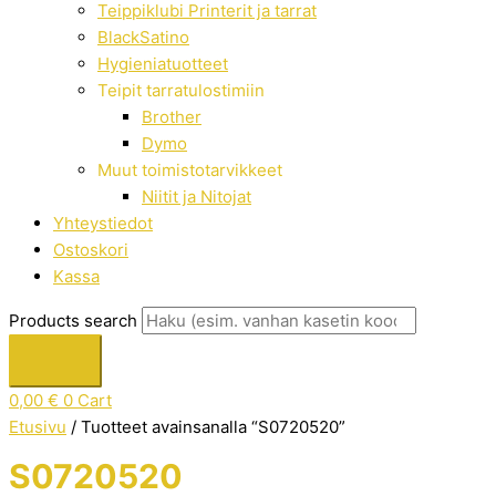
Teippiklubi Printerit ja tarrat
BlackSatino
Hygieniatuotteet
Teipit tarratulostimiin
Brother
Dymo
Muut toimistotarvikkeet
Niitit ja Nitojat
Yhteystiedot
Ostoskori
Kassa
Products search
0,00
€
0
Cart
Etusivu
/ Tuotteet avainsanalla “S0720520”
S0720520