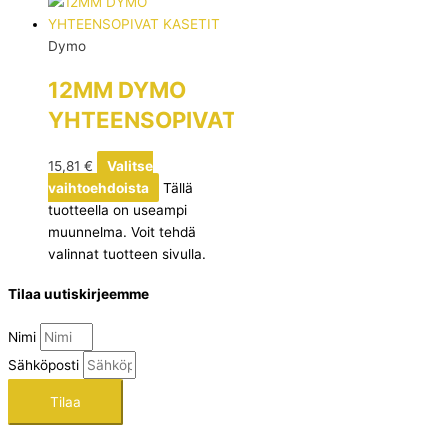
Dymo
12MM DYMO
YHTEENSOPIVAT
KASETIT
15,81
€
Valitse
vaihtoehdoista
Tällä
tuotteella on useampi
muunnelma. Voit tehdä
valinnat tuotteen sivulla.
Tilaa uutiskirjeemme
Nimi
Sähköposti
Tilaa