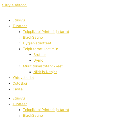
Siirry sisältöön
Etusivu
Tuotteet
Teippiklubi Printerit ja tarrat
BlackSatino
Hygieniatuotteet
Teipit tarratulostimiin
Brother
Dymo
Muut toimistotarvikkeet
Niitit ja Nitojat
Yhteystiedot
Ostoskori
Kassa
Etusivu
Tuotteet
Teippiklubi Printerit ja tarrat
BlackSatino