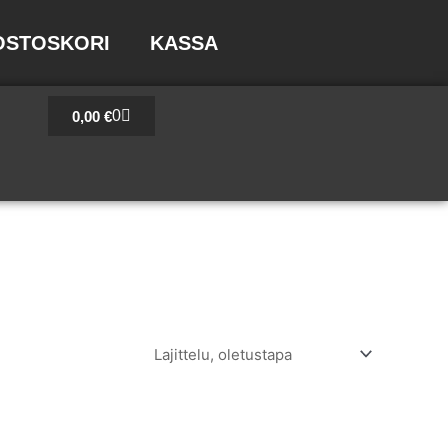
OSTOSKORI
KASSA
Cart
0
0,00
€