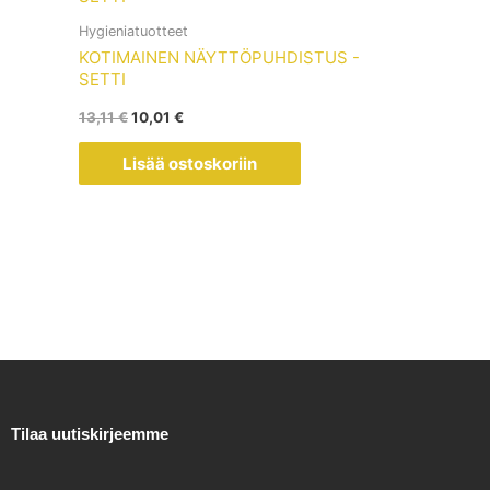
oli:
on:
13,11 €.
10,01 €.
Hygieniatuotteet
KOTIMAINEN NÄYTTÖPUHDISTUS -
SETTI
13,11
€
10,01
€
Lisää ostoskoriin
Tilaa uutiskirjeemme