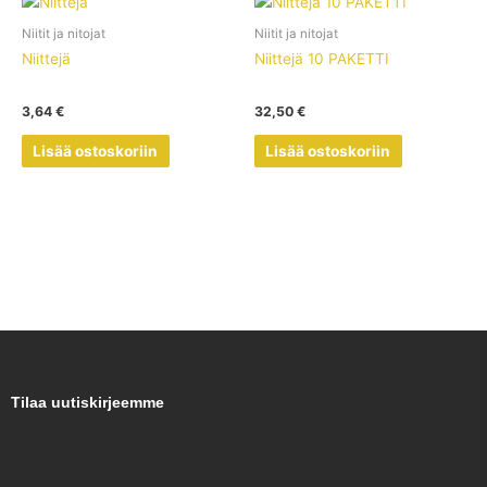
Niitit ja nitojat
Niitit ja nitojat
Niittejä
Niittejä 10 PAKETTI
3,64
€
32,50
€
Lisää ostoskoriin
Lisää ostoskoriin
Tilaa uutiskirjeemme