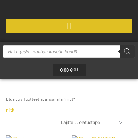
Siirry
sisältöön
Products
search
Cart
0
0,00
€
Etusivu
/ Tuotteet avainsanalla “niitit”
niitit