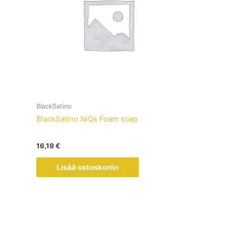
BlackSatino
BlackSatino NiQs Foam soap
16,19
€
Lisää ostoskoriin