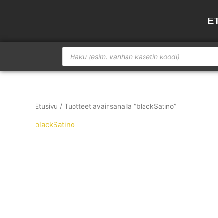
Siirry
sisältöön
E
Products
search
Etusivu
/ Tuotteet avainsanalla “blackSatino”
blackSatino