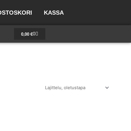
OSTOSKORI
KASSA
Cart
0
0,00
€