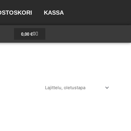
OSTOSKORI
KASSA
Cart
0
0,00
€