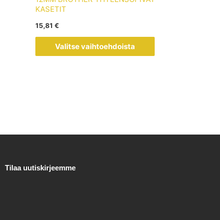
muunnelma.
KASETIT
Voit
15,81
€
tehdä
valinnat
Valitse vaihtoehdoista
tuotteen
sivulla.
Tilaa uutiskirjeemme