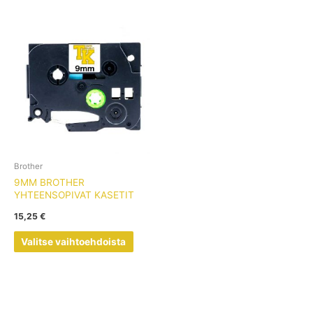
Tällä
tuotteella
on
useampi
muunnelma.
Voit
tehdä
valinnat
tuotteen
sivulla.
Brother
9MM BROTHER
YHTEENSOPIVAT KASETIT
15,25
€
Valitse vaihtoehdoista