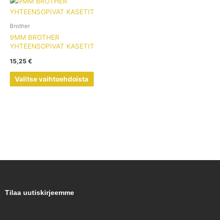
Tällä
tuotteella
on
Brother
useampi
9MM BROTHER
muunnelma.
YHTEENSOPIVAT KASETIT
Voit
15,25
€
tehdä
valinnat
Valitse vaihtoehdoista
tuotteen
sivulla.
Tilaa uutiskirjeemme