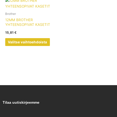
Tällä
tuotteella
on
Brother
useampi
12MM BROTHER
muunnelma.
YHTEENSOPIVAT KASETIT
Voit
15,81
€
tehdä
valinnat
Valitse vaihtoehdoista
tuotteen
sivulla.
Tilaa uutiskirjeemme