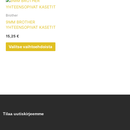
Tällä
tuotteella
on
Brother
useampi
9MM BROTHER
muunnelma.
YHTEENSOPIVAT KASETIT
Voit
15,25
€
tehdä
valinnat
Valitse vaihtoehdoista
tuotteen
sivulla.
Tilaa uutiskirjeemme