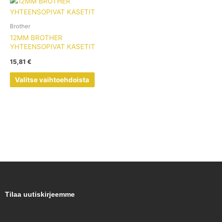
Tällä
tuotteella
on
Brother
useampi
12MM BROTHER
muunnelma.
YHTEENSOPIVAT KASETIT
Voit
15,81
€
tehdä
valinnat
Valitse vaihtoehdoista
tuotteen
sivulla.
Tilaa uutiskirjeemme