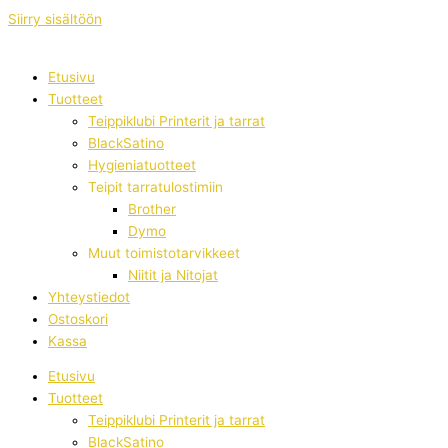
Siirry sisältöön
Etusivu
Tuotteet
Teippiklubi Printerit ja tarrat
BlackSatino
Hygieniatuotteet
Teipit tarratulostimiin
Brother
Dymo
Muut toimistotarvikkeet
Niitit ja Nitojat
Yhteystiedot
Ostoskori
Kassa
Etusivu
Tuotteet
Teippiklubi Printerit ja tarrat
BlackSatino