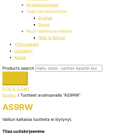
Hygieniatuotteet
Teipit tarratulostimiin
Brother
Dymo
Muut toimistotarvikkeet
Niitit ja Nitojat
Yhteystiedot
Ostoskori
Kassa
Products search
0,00
€
0
Cart
Etusivu
/ Tuotteet avainsanalla “AS9RW”
AS9RW
Valitun kaltaisia tuotteita ei löytynyt.
Tilaa uutiskirjeemme